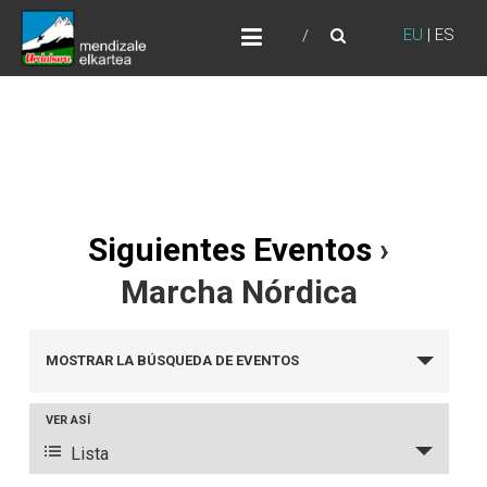
Skip
URDABURU
to
EU
|
ES
Grupo de Montaña
content
Siguientes Eventos
›
Marcha Nórdica
N
MOSTRAR LA BÚSQUEDA DE EVENTOS
a
v
VER ASÍ
N
Lista
e
a