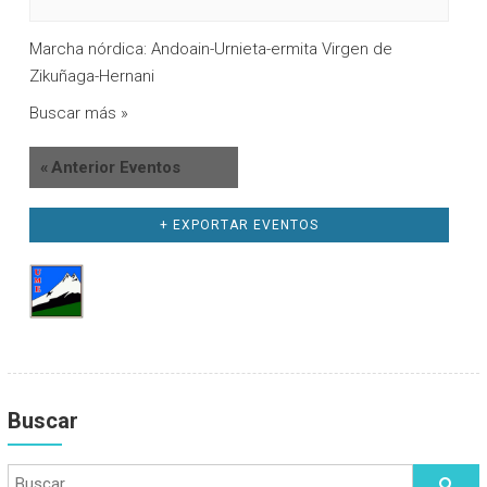
E
Marcha nórdica: Andoain-Urnieta-ermita Virgen de
v
Zikuñaga-Hernani
e
Buscar más »
n
«
Anterior Eventos
t
o
+ EXPORTAR EVENTOS
s
Buscar