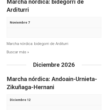
Marcha nórdica: bidegorri de
s
e
Arditurri
d
d
e
Noviembre 7
a
E
y
v
v
e
Marcha nórdica: bidegorri de Arditurri
n
i
Buscar más »
t
s
Diciembre 2026
o
t
a
Marcha nórdica: Andoain-Urnieta-
Zikuñaga-Hernani
s
d
Diciembre 12
e