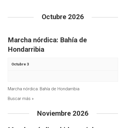
v
g
e
a
Octubre 2026
g
c
a
i
c
Marcha nórdica: Bahía de
ó
i
Hondarribia
n
ó
n
d
Octubre 3
d
e
e
b
Marcha nórdica: Bahía de Hondarribia
v
ú
Buscar más »
i
s
s
Noviembre 2026
q
t
a
u