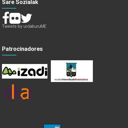
Sare Sozialak
Tweets by urdaburuME
Patrocinadores