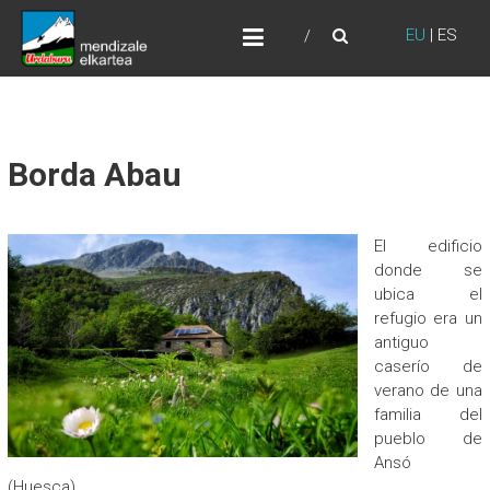
Skip
URDABURU
to
EU
|
ES
Grupo de Montaña
content
Borda Abau
El edificio
donde se
ubica el
refugio era un
antiguo
caserío de
verano de una
familia del
pueblo de
Ansó
(Huesca).