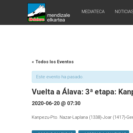
Skip
URDABURU
to
MEDIATECA
NOTICIA
content
Grupo
de
Montaña
« Todos los Eventos
Este evento ha pasado.
Vuelta a Álava: 3ª etapa: Ka
2020-06-20 @ 07:30
Kanpezu-Pto. Nazar-Laplana (1338)-Joar (1417)-Gen