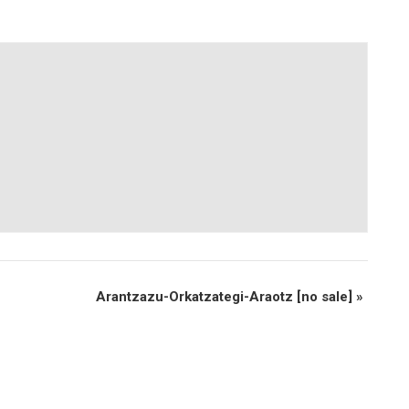
Arantzazu-Orkatzategi-Araotz [no sale]
»