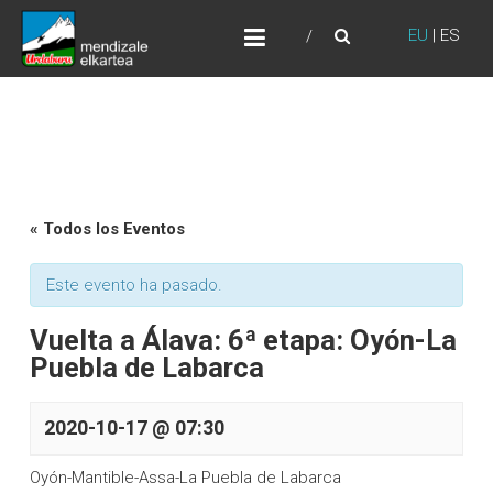
Skip
URDABURU
to
EU
|
ES
Grupo de Montaña
content
« Todos los Eventos
Este evento ha pasado.
Vuelta a Álava: 6ª etapa: Oyón-La
Puebla de Labarca
2020-10-17 @ 07:30
Oyón-Mantible-Assa-La Puebla de Labarca