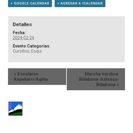
+ GOOGLE CALENDAR
+ AGREGAR A ICALENDAR
Detalles
Fecha:
2024-02-24
Evento Categorias:
Cursillos
,
Esqui
«
Escolaras
Marcha nórdica:
Kopakarri-Agiña
Billabona-Asteasu-
Billabona
»