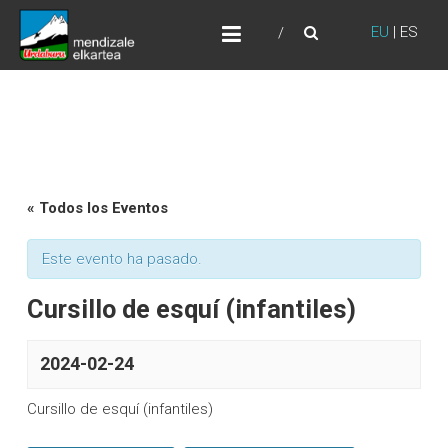
Skip
URDABURU
to
EU
|
ES
Grupo de Montaña
content
« Todos los Eventos
Este evento ha pasado.
Cursillo de esquí (infantiles)
2024-02-24
Cursillo de esquí (infantiles)