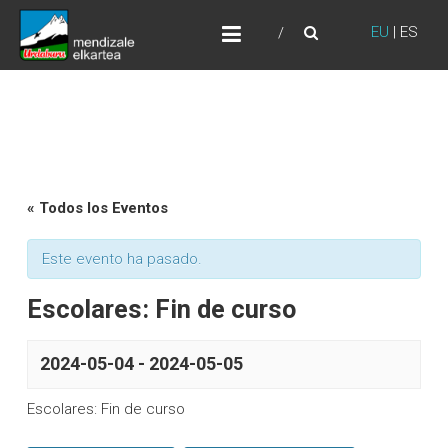
Skip
URDABURU
to
EU
|
ES
Grupo de Montaña
content
« Todos los Eventos
Este evento ha pasado.
Escolares: Fin de curso
2024-05-04
-
2024-05-05
Escolares: Fin de curso