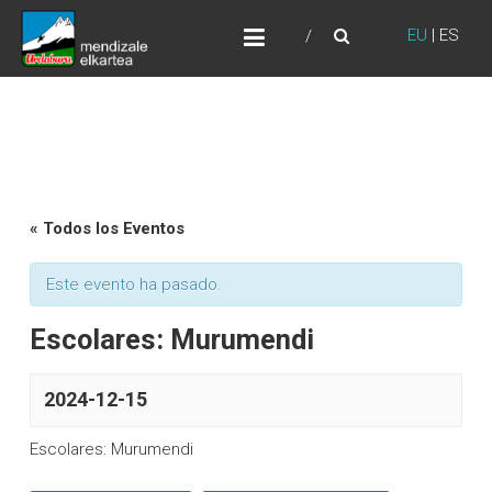
Skip
URDABURU
to
EU
|
ES
Grupo de Montaña
content
« Todos los Eventos
Este evento ha pasado.
Escolares: Murumendi
2024-12-15
Escolares: Murumendi