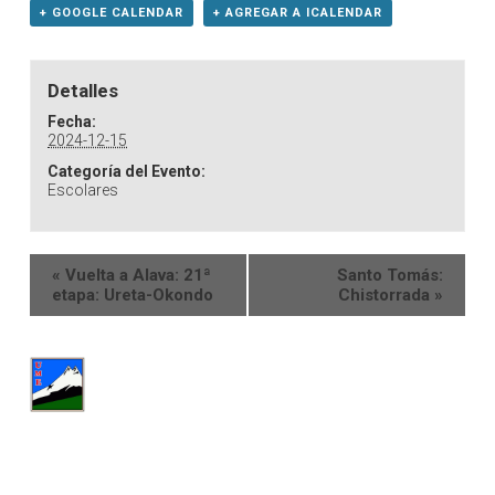
+ GOOGLE CALENDAR
+ AGREGAR A ICALENDAR
Detalles
Fecha:
2024-12-15
Categoría del Evento:
Escolares
«
Vuelta a Alava: 21ª
Santo Tomás:
etapa: Ureta-Okondo
Chistorrada
»