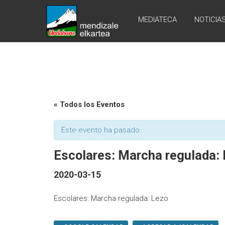
Skip
URDABURU
to
MEDIATECA
NOTICIA
content
Grupo
de
Montaña
« Todos los Eventos
Este evento ha pasado.
Escolares: Marcha regulada: 
2020-03-15
Escolares: Marcha regulada: Lezo