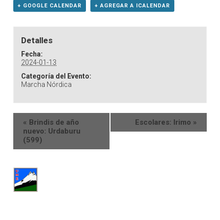
+ GOOGLE CALENDAR
+ AGREGAR A ICALENDAR
Detalles
Fecha:
2024-01-13
Categoría del Evento:
Marcha Nórdica
«
Brindis de año
Escolares: Irimo
»
nuevo: Urdaburu
(599)