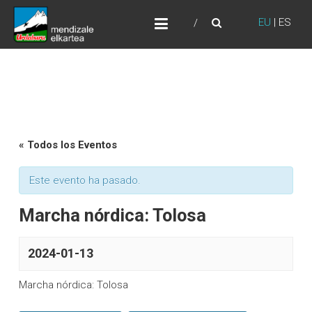
Skip
URDABURU
to
EU
|
ES
Grupo de Montaña
content
« Todos los Eventos
Este evento ha pasado.
Marcha nórdica: Tolosa
2024-01-13
Marcha nórdica: Tolosa