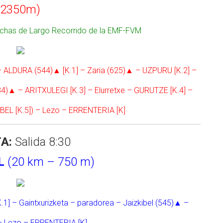
2350m)
Marchas de Largo Recorrido de la EMF-FVM
– ALDURA (544)▲ [K.1] – Zaria (625)▲ – UZPURU [K.2] –
784)▲ – ARITXULEGI [K.3] – Elurretxe – GURUTZE [K.4] –
IBEL [K.5]) – Lezo – ERRENTERIA [K]
A:
Salida 8:30
L
(20 km – 750 m)
.1] – Gaintxurizketa – paradorea – Jaizkibel (545)▲ –
 – Lezo – ERRENTERIA [K]