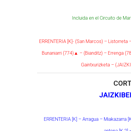
Incluida en el Circuito de 
ERRENTERIA [K]- (San Marcos) – Listorreta 
Bunaniarri (774)▲ – (Bianditz) – Errenga (
Gaintxurizketa – (JAIZK
CORT
JAIZKIBE
ERRENTERIA [K] – Arragua – Miakazarra [K
antena [K.2]