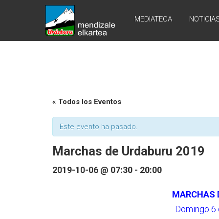
Skip
URDABURU
to
MEDIATECA
NOTICIA
content
Grupo
de
Montaña
« Todos los Eventos
Este evento ha pasado.
Marchas de Urdaburu 2019
2019-10-06 @ 07:30
-
20:00
MARCHAS D
Domingo 6 