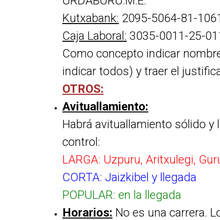
URDABURU.M.E:
Kutxabank:
2095-5064-81-106
Caja Laboral:
3035-0011-25-01
Como concepto indicar nombre 
indicar todos) y traer el justif
OTROS:
Avituallamiento:
Habrá avituallamiento sólido y 
control:
LARGA: Uzpuru, Aritxulegi, Guru
CORTA: Jaizkibel y llegada
POPULAR: en la llegada
Horarios:
No es una carrera. L