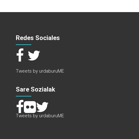
Redes Sociales
Tweets by urdaburuME
Sare Sozialak
Tweets by urdaburuME