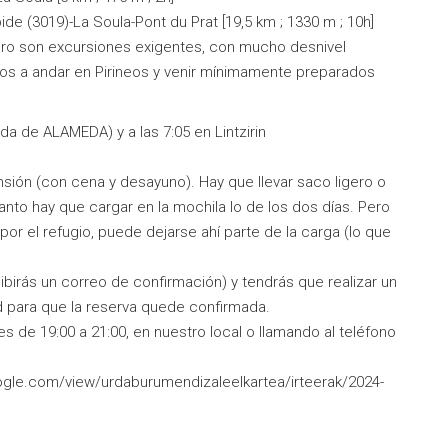
 (3019)-La Soula-Pont du Prat [19,5 km ; 1330 m ; 10h]
 pero son excursiones exigentes, con mucho desnivel
dos a andar en Pirineos y venir mínimamente preparados
ada de ALAMEDA) y a las 7:05 en Lintzirin
sión (con cena y desayuno). Hay que llevar saco ligero o
tanto hay que cargar en la mochila lo de los dos días. Pero
r el refugio, puede dejarse ahí parte de la carga (lo que
cibirás un correo de confirmación) y tendrás que realizar un
d para que la reserva quede confirmada.
 de 19:00 a 21:00, en nuestro local o llamando al teléfono
oogle.com/view/urdaburumendizaleelkartea/irteerak/2024-