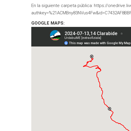
En la siguiente carpeta pública:
https://onedrive.l
authkey=%21ACMBny83NVus4Fw&id=C7432AF8BB
GOOGLE MAPS: