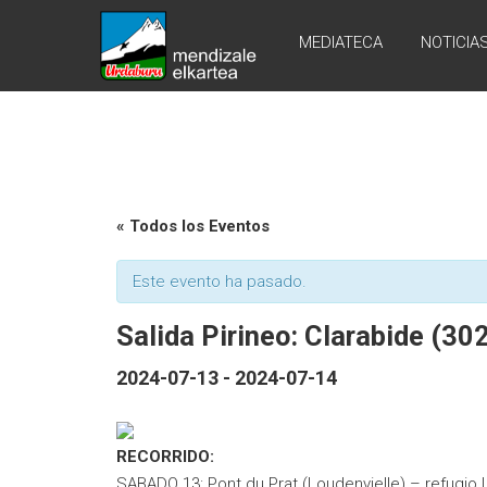
Skip
URDABURU
to
MEDIATECA
NOTICIA
content
Grupo
de
Montaña
« Todos los Eventos
Este evento ha pasado.
Salida Pirineo: Clarabide (30
2024-07-13
-
2024-07-14
RECORRIDO:
SABADO 13: Pont du Prat (Loudenvielle) – refugio L