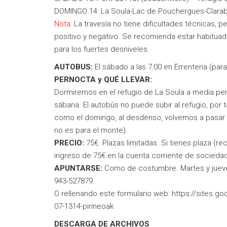
DOMINGO 14: La Soula-Lac de Pouchergues-Clarabide
Nota:
La travesía no tiene dificultades técnicas,
positivo y negativo. Se recomienda estar habitua
para los fuertes desniveles.
AUTOBUS:
El sábado a las 7:00 en Errenteria (par
PERNOCTA y QUÉ LLEVAR:
Dormiremos en el refugio de La Soula a media pen
sábana. El autobús no puede subir al refugio, por 
como el domingo, al desdenso, volvemos a pasar po
no es para el monte).
PRECIO:
75€. Plazas limitadas. Si tienes plaza (re
ingreso de 75€ en la cuenta corriente de socieda
APUNTARSE:
Como de costumbre. Martes y jueves
943-527879.
O rellenando este formulario web:
https://sites.g
07-1314-pirineoak
DESCARGA DE ARCHIVOS