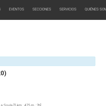
S
EVENTOS
SECCIONES
SERVICIOS
QUIÉNES SO
20)
a Soula [5 km ; 475 m ; 2h]