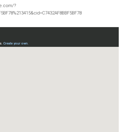
ive.com/?
F5BF78%213415&cid=C7432AF8BBF5BF78