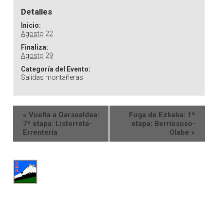
Detalles
Inicio:
Agosto 22
Finaliza:
Agosto 29
Categoría del Evento:
Salidas montañeras
«
Vuelta a Oarsoaldea:
Fuga de Ezkaba: 1ª
7ª etapa: Listorreta-
etapa: Berriosuso-
Errenteria
Olabe
»