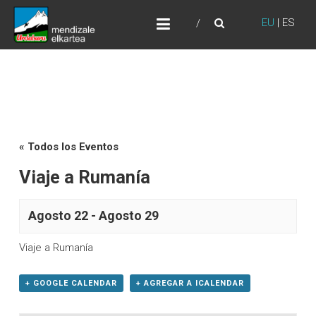
Skip
URDABURU
to
EU
|
ES
Grupo de Montaña
content
« Todos los Eventos
Viaje a Rumanía
Agosto 22
-
Agosto 29
Viaje a Rumanía
+ GOOGLE CALENDAR
+ AGREGAR A ICALENDAR