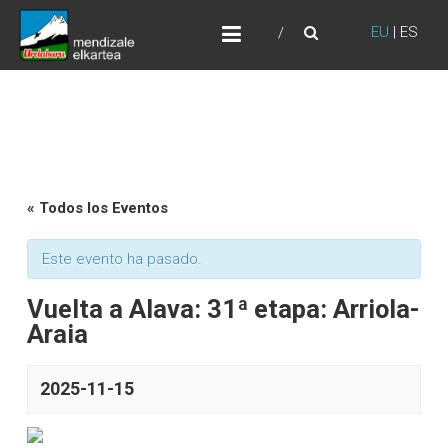
Skip
URDABURU
to
EU
|
ES
Grupo de Montaña
content
« Todos los Eventos
Este evento ha pasado.
Vuelta a Alava: 31ª etapa: Arriola-
Araia
2025-11-15