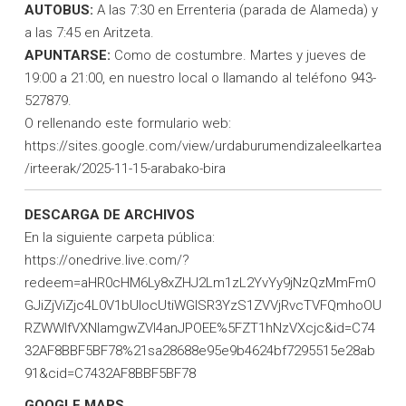
AUTOBUS:
A las 7:30 en Errenteria (parada de Alameda) y
a las 7:45 en Aritzeta.
APUNTARSE:
Como de costumbre. Martes y jueves de
19:00 a 21:00, en nuestro local o llamando al teléfono 943-
527879.
O rellenando este formulario web:
https://sites.google.com/view/urdaburumendizaleelkartea
/irteerak/2025-11-15-arabako-bira
DESCARGA DE ARCHIVOS
En la siguiente carpeta pública:
https://onedrive.live.com/?
redeem=aHR0cHM6Ly8xZHJ2Lm1zL2YvYy9jNzQzMmFmO
GJiZjViZjc4L0V1bUlocUtiWGlSR3YzS1ZVVjRvcTVFQmhoOU
RZWWlfVXNlamgwZVI4anJPOEE%5FZT1hNzVXcjc&id=C74
32AF8BBF5BF78%21sa28688e95e9b4624bf7295515e28ab
91&cid=C7432AF8BBF5BF78
GOOGLE MAPS