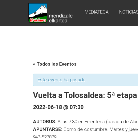
Skip
URDABURU
to
MEDIATECA
NOTICIA
content
Grupo
de
Montaña
« Todos los Eventos
Este evento ha pasado.
Vuelta a Tolosaldea: 5ª eta
2022-06-18 @ 07:30
AUTOBUS:
A las 7:30 en Errenteria (parada de Ala
APUNTARSE:
Como de costumbre. Martes y jueves
943-527879.