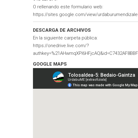
O rellenando este formulario web:
https://sites.google.com/view/urdaburumendizalee
DESCARGA DE ARCHIVOS
En la siguiente carpeta pública:
https://onedrive.live.com/?
authkey=%21AHwmqXPI6HFjcAQ&id=C7432AF8BBF
GOOGLE MAPS