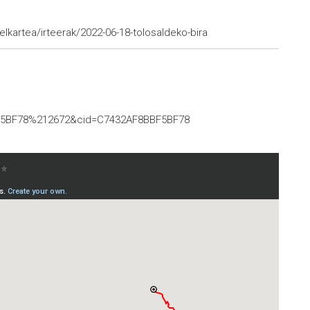
lkartea/irteerak/2022-06-18-tolosaldeko-bira
5BF78%212672&cid=C7432AF8BBF5BF78