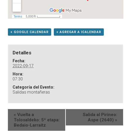
+ GOOGLE CALENDAR
+ AGREGAR A ICALENDAR
Detalles
Fecha:
2022-09-17
Hora:
07:30
Categoría del Evento:
Salidas montañeras
«
Vuelta a
Salida al Pirineo:
Tolosaldeko: 5ª etapa:
Aspe (2640)
»
Bedaio-Larraitz