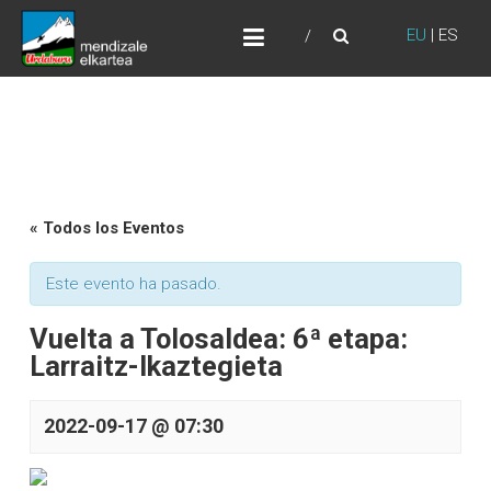
Skip
URDABURU
to
EU
|
ES
Grupo de Montaña
content
« Todos los Eventos
Este evento ha pasado.
Vuelta a Tolosaldea: 6ª etapa:
Larraitz-Ikaztegieta
2022-09-17 @ 07:30