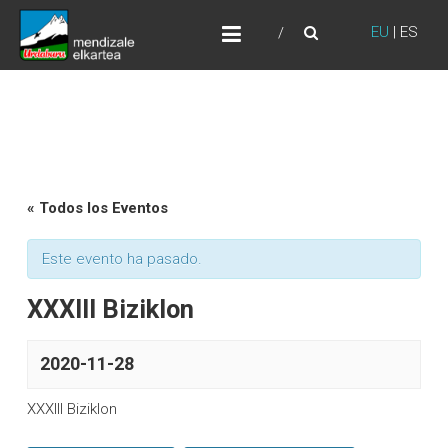
Skip
URDABURU
to
EU
|
ES
Grupo de Montaña
content
« Todos los Eventos
Este evento ha pasado.
XXXIII Biziklon
2020-11-28
XXXIII Biziklon