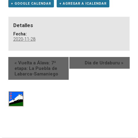
+ GOOGLE CALENDAR
+ AGREGAR A ICALENDAR
Detalles
Fecha:
2020-11-28
«
Vuelta a Álava: 7ª
Día de Urdaburu
»
etapa: La Puebla de
Labarca-Samaniego