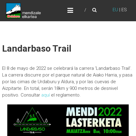
Skip
URDABURU
to
EU
|
ES
Grupo de Montaña
content
Landarbaso Trail
El 8 de mayo de 2022 se celebrará la carrera ‘Landarbaso Trail’.
La carrera discurre por el parque natural de Aiako Harria, y pasa
por las cimas de Urdaburu y Aldura, y por las cuevas de
Aizpitarte. En total, serán 18km y 900 metros de desnivel
positivo. Consultar
aquí
el reglamento.