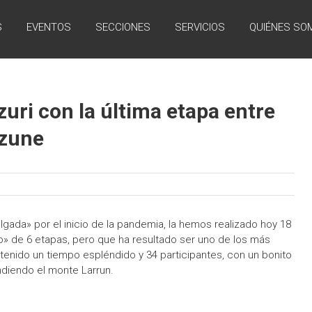
S
EVENTOS
SECCIONES
SERVICIOS
QUIÉNES SO
zuri con la última etapa entre
izune
gada» por el inicio de la pandemia, la hemos realizado hoy 18
o» de 6 etapas, pero que ha resultado ser uno de los más
tenido un tiempo espléndido y 34 participantes, con un bonito
ndiendo el monte Larrun.