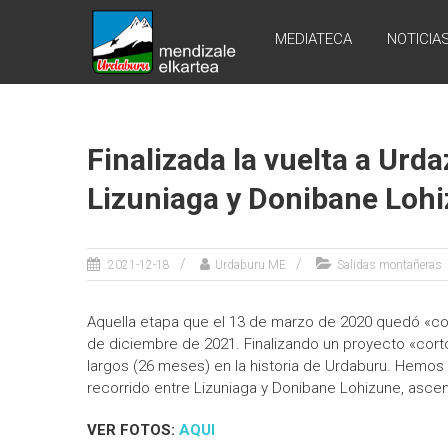
Skip
URDABURU
to
MEDIATECA
NOTICIA
content
Grupo
de
Montaña
Finalizada la vuelta a Urda
Lizuniaga y Donibane Loh
2021-12-18
Urdaburu ME
Salidas montañeras
Aquella etapa que el 13 de marzo de 2020 quedó «col
de diciembre de 2021. Finalizando un proyecto «cort
largos (26 meses) en la historia de Urdaburu. Hemos 
recorrido entre Lizuniaga y Donibane Lohizune, asce
VER FOTOS:
AQUI