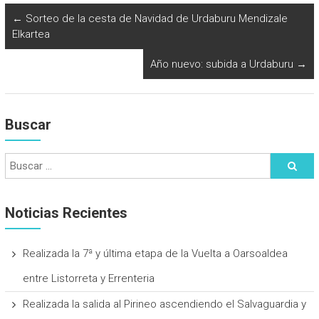
←
Sorteo de la cesta de Navidad de Urdaburu Mendizale
Elkartea
Año nuevo: subida a Urdaburu
→
Buscar
Noticias Recientes
Realizada la 7ª y última etapa de la Vuelta a Oarsoaldea
entre Listorreta y Errenteria
Realizada la salida al Pirineo ascendiendo el Salvaguardia y