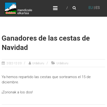
Skip
URDABURU
to
EU
|
ES
Grupo de Montaña
content
Ganadores de las cestas de
Navidad
2022-12-20
Urdaburu
Urdaburu
Ya hemos repartido las cestas que sorteamos el 15 de
diciembre.
¡Zorionak a los dos!