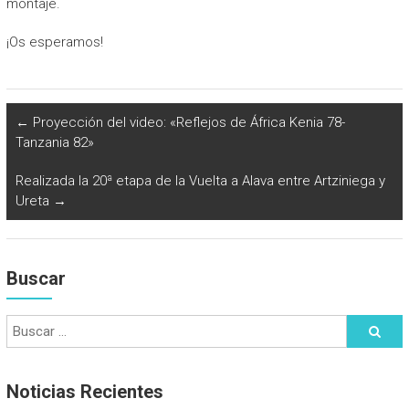
montaje.
¡Os esperamos!
←
Proyección del video: «Reflejos de África Kenia 78-
Tanzania 82»
Realizada la 20ª etapa de la Vuelta a Alava entre Artziniega y
Ureta
→
Buscar
Noticias Recientes