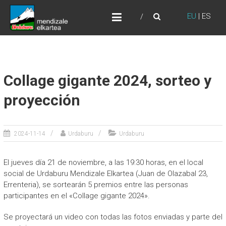
Skip
URDABURU
to
EU
|
ES
Grupo de Montaña
content
Collage gigante 2024, sorteo y
proyección
2024-11-14
Urdaburu
Urdaburu
El jueves día 21 de noviembre, a las 19:30 horas, en el local
social de Urdaburu Mendizale Elkartea (Juan de Olazabal 23,
Errenteria), se sortearán 5 premios entre las personas
participantes en el «Collage gigante 2024».
Se proyectará un video con todas las fotos enviadas y parte del