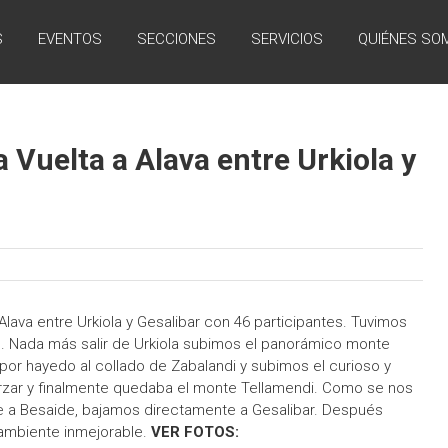
S
EVENTOS
SECCIONES
SERVICIOS
QUIÉNES SO
a Vuelta a Alava entre Urkiola y
Alava entre Urkiola y Gesalibar con 46 participantes. Tuvimos
. Nada más salir de Urkiola subimos el panorámico monte
 por hayedo al collado de Zabalandi y subimos el curioso y
rzar y finalmente quedaba el monte Tellamendi. Como se nos
nte a Besaide, bajamos directamente a Gesalibar. Después
 ambiente inmejorable.
VER FOTOS: