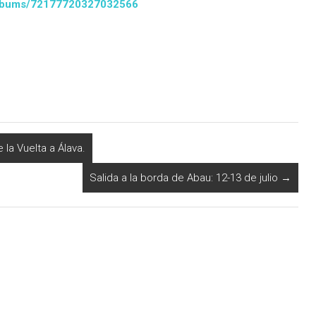
albums/72177720327032566
la Vuelta a Álava.
Salida a la borda de Abau: 12-13 de julio
→