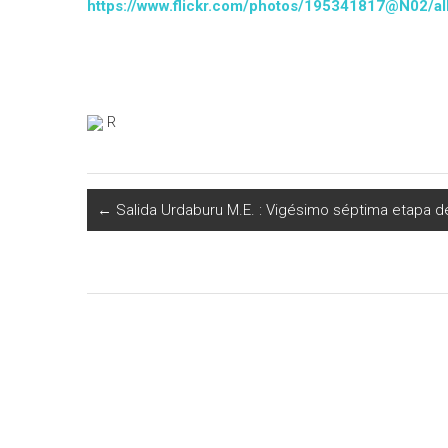
https://www.flickr.com/photos/195341817@N02/
R
←
Salida Urdaburu M.E. : Vigésimo séptima etapa de 