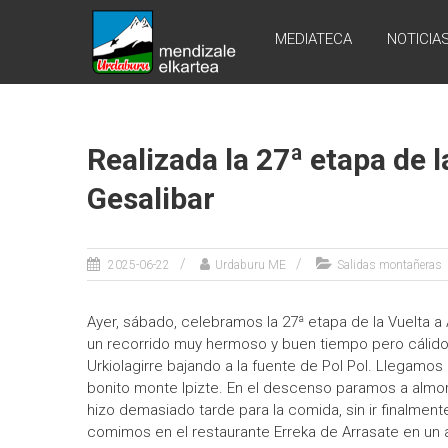
Skip
URDABURU
to
MEDIATECA
NOTICIA
content
Grupo
de
Montaña
Realizada la 27ª etapa de l
Gesalibar
2025-06-22
Urdaburu ME
Salidas montañeras
Ayer, sábado, celebramos la 27ª etapa de la Vuelta a 
un recorrido muy hermoso y buen tiempo pero cálido
Urkiolagirre bajando a la fuente de Pol Pol. Llegamos
bonito monte Ipizte. En el descenso paramos a almo
hizo demasiado tarde para la comida, sin ir finalme
comimos en el restaurante Erreka de Arrasate en un