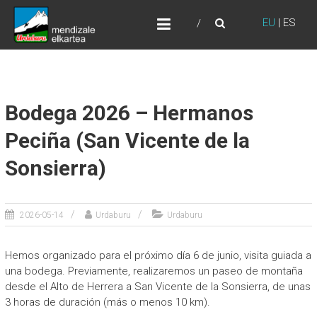
Skip
URDABURU
to
EU
|
ES
Grupo de Montaña
content
Bodega 2026 – Hermanos
Peciña (San Vicente de la
Sonsierra)
2026-05-14
Urdaburu
Urdaburu
Hemos organizado para el próximo día 6 de junio, visita guiada a
una bodega. Previamente, realizaremos un paseo de montaña
desde el Alto de Herrera a San Vicente de la Sonsierra, de unas
3 horas de duración (más o menos 10 km).