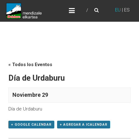
Skip
URDABURU
to
EU
|
ES
Grupo de Montaña
content
« Todos los Eventos
Día de Urdaburu
Noviembre 29
Día de Urdaburu
+ GOOGLE CALENDAR
+ AGREGAR A ICALENDAR