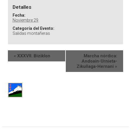
Detalles
Fecha:
Noviembre 29
Categoría del Evento:
Salidas montañeras
«
XXXVII. Biziklon
Marcha nórdica:
Andoain-Urnieta-
Zikuñaga-Hernani
»