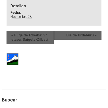
Detalles
Fecha:
Noviembre 28
«
Fuga de Ezkaba: 3ª
Día de Urdaburu
»
etapa: Saigots-Zilbeti
Buscar