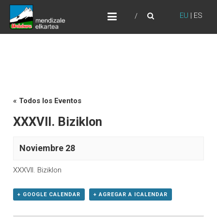
Skip
URDABURU
to
EU
|
ES
Grupo de Montaña
content
« Todos los Eventos
XXXVII. Biziklon
Noviembre 28
XXXVII. Biziklon
+ GOOGLE CALENDAR
+ AGREGAR A ICALENDAR