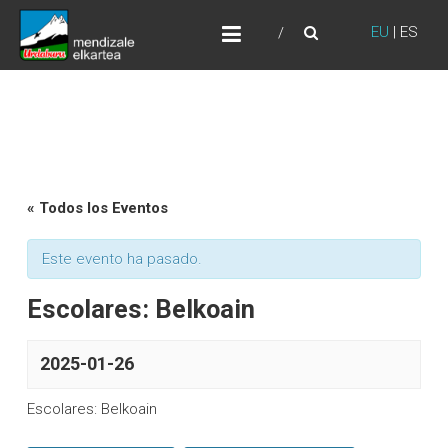
Skip
URDABURU
to
EU
|
ES
Grupo de Montaña
content
« Todos los Eventos
Este evento ha pasado.
Escolares: Belkoain
2025-01-26
Escolares: Belkoain