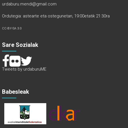
urdaburu.mendi@gmail.com
Ordutegia: astearte eta ostegunetan, 19:00etatik 21:30ra
CC-BY-SA 3.0
Sare Sozialak
Tweets by urdaburuME
Babesleak