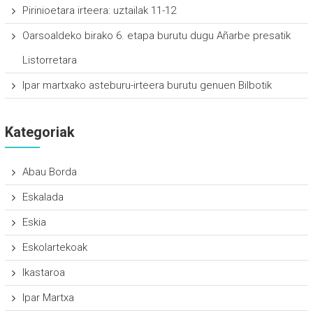
Pirinioetara irteera: uztailak 11-12
Oarsoaldeko birako 6. etapa burutu dugu Añarbe presatik
Listorretara
Ipar martxako asteburu-irteera burutu genuen Bilbotik
Kategoriak
Abau Borda
Eskalada
Eskia
Eskolartekoak
Ikastaroa
Ipar Martxa