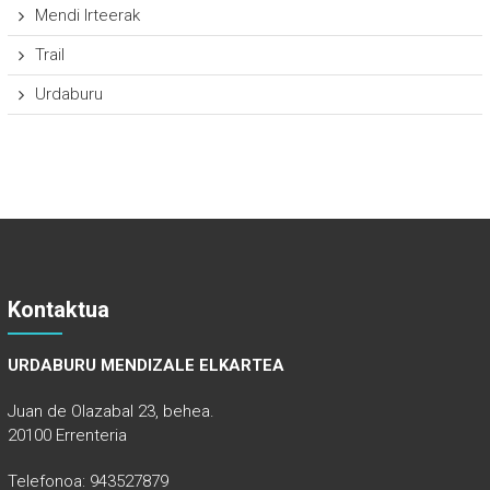
Mendi Irteerak
Trail
Urdaburu
Kontaktua
URDABURU MENDIZALE ELKARTEA
Juan de Olazabal 23, behea.
20100 Errenteria
Telefonoa: 943527879