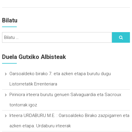
Bilatu
Duela Gutxiko Albisteak
Oarsoaldeko birako 7. eta azken etapa burutu dugu
Listorretatik Errenteriara
Piriniora irteera burutu genuen Salvaguardia eta Sacroux
tontorrak igoz
Irteera URDABURU M.E. : Oarsoaldeko Birako zazpigarren eta
azken etapa. Urdaburu irteerak