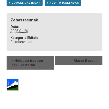
+ GOOGLE CALENDAR
+ ADD TO ICALENDAR
Zehaztasunak
Data:
2025-01-26
Kategoria Ekitaldi:
Eskolartekoak
«
Helduen iraupen
Marxa Beret
»
eski ikastaroa