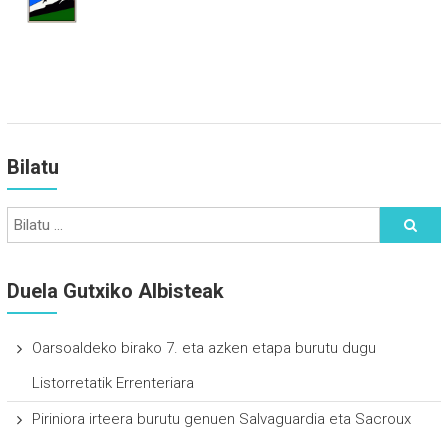
Bilatu
Duela Gutxiko Albisteak
Oarsoaldeko birako 7. eta azken etapa burutu dugu
Listorretatik Errenteriara
Piriniora irteera burutu genuen Salvaguardia eta Sacroux