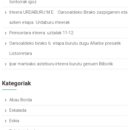
tontorrak igoz
Irteera URDABURU M.E. : Oarsoaldeko Birako zazpigarren eta
azken etapa. Urdaburu irteerak
Pirinioetara irteera: uztailak 11-12
Oarsoaldeko birako 6. etapa burutu dugu Añarbe presatik
Listorretara
Ipar martxako asteburu-irteera burutu genuen Bilbotik
Kategoriak
Abau Borda
Eskalada
Eskia