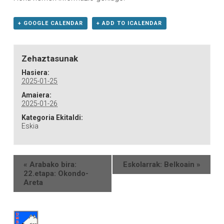
+ GOOGLE CALENDAR
+ ADD TO ICALENDAR
Zehaztasunak
Hasiera:
2025-01-25
Amaiera:
2025-01-26
Kategoria Ekitaldi:
Eskia
«
Arabako bira:
Eskolarrak: Belkoain
»
22.etapa: Okondo-
Areta