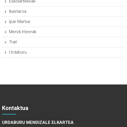
Eskolartekoak
Ikastaroa
Ipar Martxa
Mendi Irteerak
Trail
Urdaburu
Kontaktua
URDABURU MENDIZALE ELKARTEA