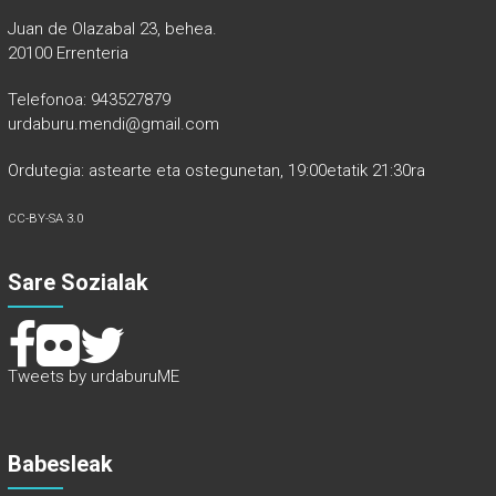
Juan de Olazabal 23, behea.
20100 Errenteria
Telefonoa: 943527879
urdaburu.mendi@gmail.com
Ordutegia: astearte eta ostegunetan, 19:00etatik 21:30ra
CC-BY-SA 3.0
Sare Sozialak
Tweets by urdaburuME
Babesleak