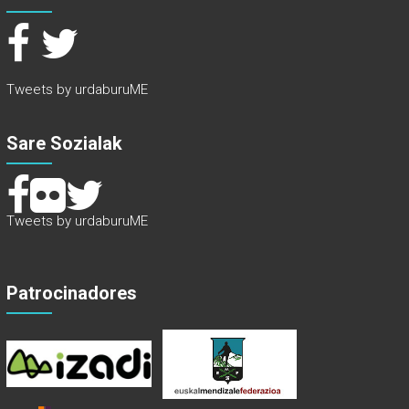
Tweets by urdaburuME
Sare Sozialak
Tweets by urdaburuME
Patrocinadores