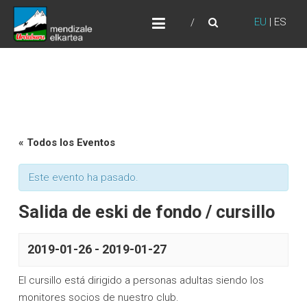
Skip
URDABURU
to
EU
|
ES
Grupo de Montaña
content
« Todos los Eventos
Este evento ha pasado.
Salida de eski de fondo / cursillo
2019-01-26
-
2019-01-27
El cursillo está dirigido a personas adultas siendo los
monitores socios de nuestro club.