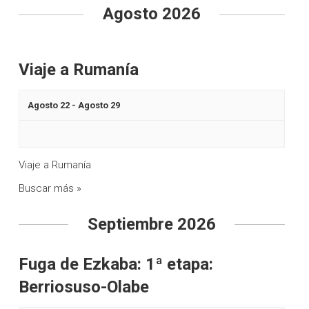
e
a
Agosto 2026
g
c
a
i
c
Viaje a Rumanía
ó
i
n
ó
Agosto 22
-
Agosto 29
n
d
d
e
Viaje a Rumanía
e
b
Buscar más »
v
ú
i
Septiembre 2026
s
s
q
t
Fuga de Ezkaba: 1ª etapa:
a
u
Berriosuso-Olabe
s
e