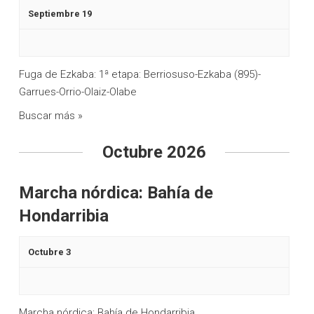
d
Septiembre 19
d
e
a
E
y
Fuga de Ezkaba: 1ª etapa: Berriosuso-Ezkaba (895)-
v
Garrues-Orrio-Olaiz-Olabe
v
e
Buscar más »
n
i
t
s
Octubre 2026
o
t
Marcha nórdica: Bahía de
a
Hondarribia
s
d
Octubre 3
e
E
Marcha nórdica: Bahía de Hondarribia