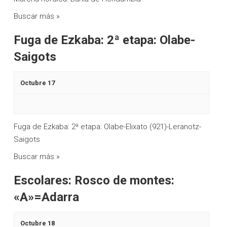
v
Buscar más »
e
Fuga de Ezkaba: 2ª etapa: Olabe-
n
Saigots
t
o
Octubre 17
s
Fuga de Ezkaba: 2ª etapa: Olabe-Elixato (921)-Leranotz-
Saigots
Buscar más »
Escolares: Rosco de montes:
«A»=Adarra
Octubre 18