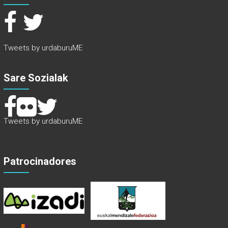
Tweets by urdaburuME
Sare Sozialak
Tweets by urdaburuME
Patrocinadores