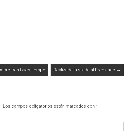
 Dobro con buen tiempo
Realizada la salida al Prepirineo
→
.
Los campos obligatorios están marcados con
*