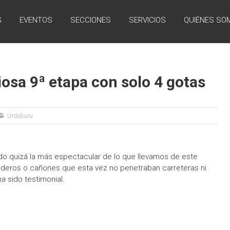
S
EVENTOS
SECCIONES
SERVICIOS
QUIÉNES SO
iosa 9ª etapa con solo 4 gotas
Urdaburu
ado quizá la más espectacular de lo que llevamos de este
aderos o cañones que esta vez no penetraban carreteras ni
ha sido testimonial.