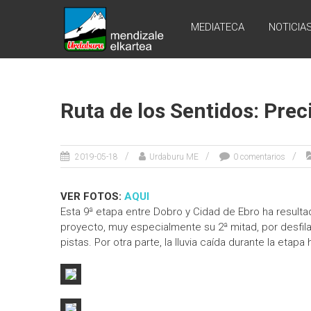
Skip
URDABURU
to
MEDIATECA
NOTICIA
content
Grupo
de
Montaña
Ruta de los Sentidos: Prec
2019-05-18
Urdaburu ME
0 comentarios
VER FOTOS:
AQUI
Esta 9ª etapa entre Dobro y Cidad de Ebro ha result
proyecto, muy especialmente su 2ª mitad, por desfil
pistas. Por otra parte, la lluvia caída durante la etapa 