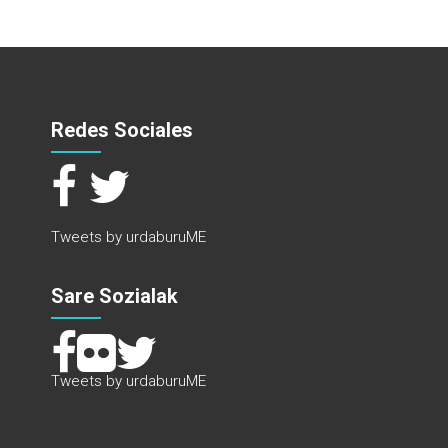
Redes Sociales
Tweets by urdaburuME
Sare Sozialak
Tweets by urdaburuME