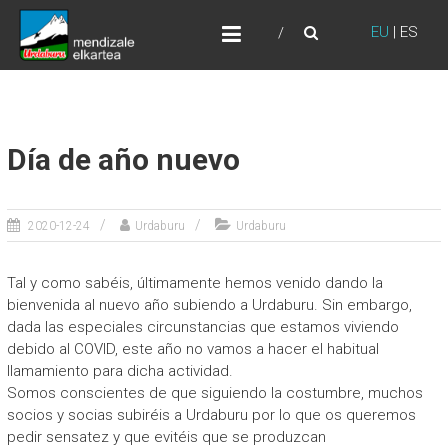
Skip
URDABURU
to
EU
|
ES
Grupo de Montaña
content
Día de año nuevo
2020-12-24
Urdaburu
Urdaburu
Tal y como sabéis, últimamente hemos venido dando la
bienvenida al nuevo año subiendo a Urdaburu. Sin embargo,
dada las especiales circunstancias que estamos viviendo
debido al COVID, este año no vamos a hacer el habitual
llamamiento para dicha actividad.
Somos conscientes de que siguiendo la costumbre, muchos
socios y socias subiréis a Urdaburu por lo que os queremos
pedir sensatez y que evitéis que se produzcan