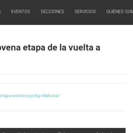
S
EVENTOS
SECCIONES
SERVICIOS
QUIÉNES SO
ena etapa de la vuelta a
etapa-asteasu-polig-villabona/