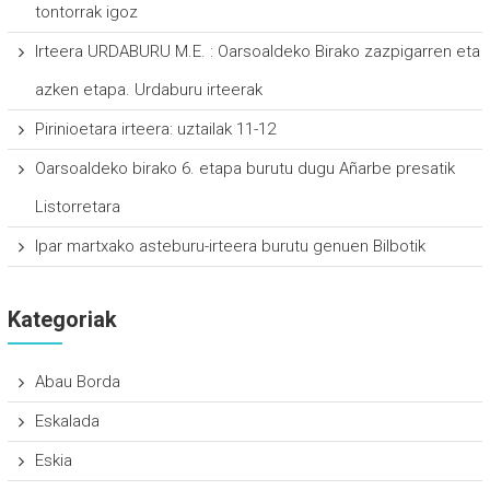
tontorrak igoz
Irteera URDABURU M.E. : Oarsoaldeko Birako zazpigarren eta
azken etapa. Urdaburu irteerak
Pirinioetara irteera: uztailak 11-12
Oarsoaldeko birako 6. etapa burutu dugu Añarbe presatik
Listorretara
Ipar martxako asteburu-irteera burutu genuen Bilbotik
Kategoriak
Abau Borda
Eskalada
Eskia