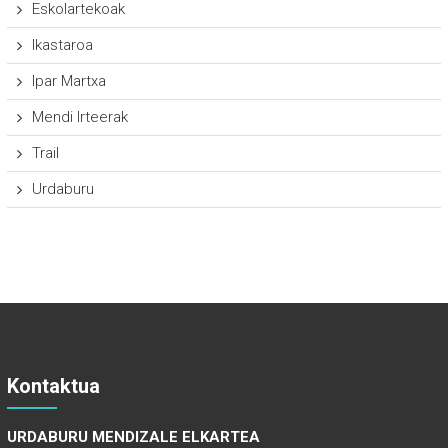
Eskolartekoak
Ikastaroa
Ipar Martxa
Mendi Irteerak
Trail
Urdaburu
Kontaktua
URDABURU MENDIZALE ELKARTEA