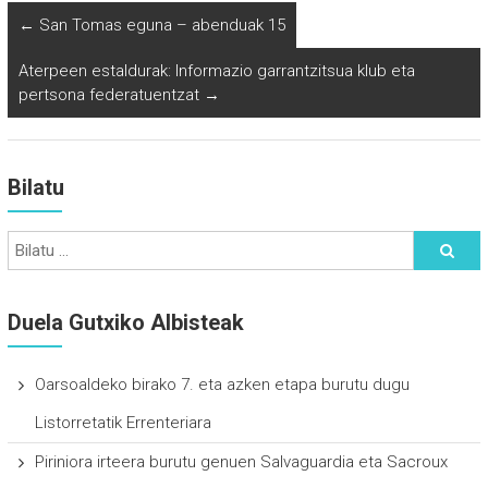
←
San Tomas eguna – abenduak 15
Aterpeen estaldurak: Informazio garrantzitsua klub eta
pertsona federatuentzat
→
Bilatu
Duela Gutxiko Albisteak
Oarsoaldeko birako 7. eta azken etapa burutu dugu
Listorretatik Errenteriara
Piriniora irteera burutu genuen Salvaguardia eta Sacroux