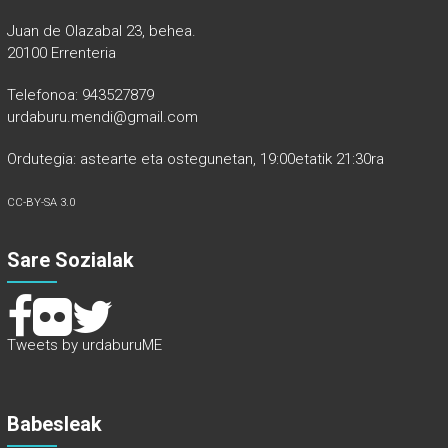
Juan de Olazabal 23, behea.
20100 Errenteria
Telefonoa: 943527879
urdaburu.mendi@gmail.com
Ordutegia: astearte eta ostegunetan, 19:00etatik 21:30ra
CC-BY-SA 3.0
Sare Sozialak
Tweets by urdaburuME
Babesleak