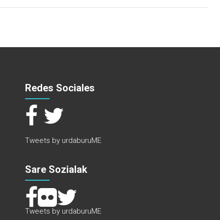
Redes Sociales
Tweets by urdaburuME
Sare Sozialak
Tweets by urdaburuME