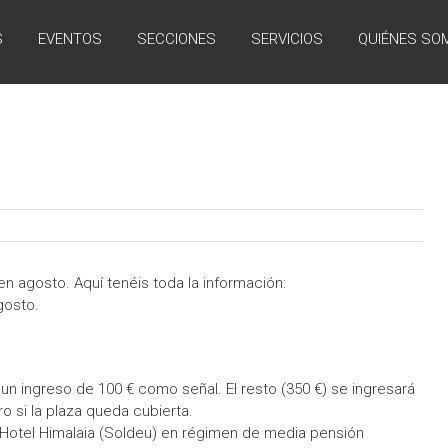
S
EVENTOS
SECCIONES
SERVICIOS
QUIÉNES SO
n agosto. Aquí tenéis toda la información:
gosto.
un ingreso de 100 € como señal. El resto (350 €) se ingresará
ro si la plaza queda cubierta.
el Hotel Himalaia (Soldeu) en régimen de media pensión