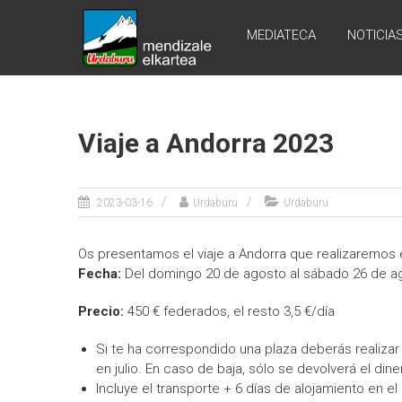
Skip
URDABURU
to
MEDIATECA
NOTICIA
content
Grupo
de
Montaña
Viaje a Andorra 2023
2023-03-16
Urdaburu
Urdaburu
Os presentamos el viaje a Andorra que realizaremos e
Fecha
:
Del domingo 20 de agosto al sábado 26 de a
Precio
:
450 € federados, el resto 3,5 €/día
Si te ha correspondido una plaza deberás realizar 
en julio. En caso de baja, sólo se devolverá el dine
Incluye el transporte + 6 días de alojamiento en 