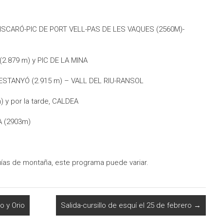
SISCARÓ-PIC DE PORT VELL-PAS DE LES VAQUES (2560M)-
(2.879 m) y PIC DE LA MINA
C ESTANYÓ (2.915 m) – VALL DEL RIU-RANSOL
) y por la tarde, CALDEA
A (2903m)
uías de montaña, este programa puede variar.
o y Orio
Salida-cursillo de esquí el 25 de febrero
→