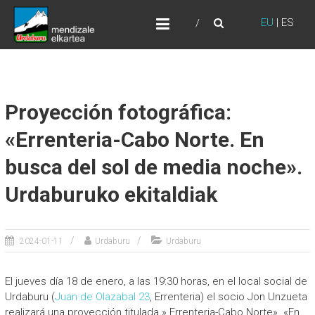
Skip
URDABURU
to
EU
|
ES
Grupo de Montaña
content
Proyección fotográfica:
«Errenteria-Cabo Norte. En
busca del sol de media noche».
Urdaburuko ekitaldiak
2024-01-11
Urdaburu
Urdaburu
El jueves día 18 de enero, a las 19:30 horas, en el local social de
Urdaburu (
Juan de Olazabal 23
, Errenteria) el socio Jon Unzueta
realizará una proyección titulada » Errenteria-Cabo Norte». «En