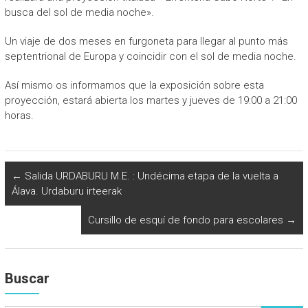
busca del sol de media noche».
Un viaje de dos meses en furgoneta para llegar al punto más
septentrional de Europa y coincidir con el sol de media noche.
Así mismo os informamos que la exposición sobre esta
proyección, estará abierta los martes y jueves de 19:00 a 21:00
horas.
←
Salida URDABURU M.E. : Undécima etapa de la vuelta a
Álava. Urdaburu irteerak
Cursillo de esquí de fondo para escolares
→
Buscar