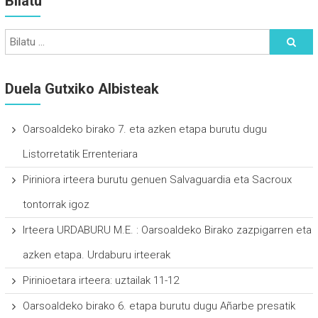
Bilatu
Duela Gutxiko Albisteak
Oarsoaldeko birako 7. eta azken etapa burutu dugu
Listorretatik Errenteriara
Piriniora irteera burutu genuen Salvaguardia eta Sacroux
tontorrak igoz
Irteera URDABURU M.E. : Oarsoaldeko Birako zazpigarren eta
azken etapa. Urdaburu irteerak
Pirinioetara irteera: uztailak 11-12
Oarsoaldeko birako 6. etapa burutu dugu Añarbe presatik