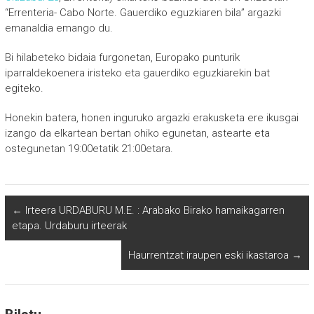
“Errenteria- Cabo Norte. Gauerdiko eguzkiaren bila” argazki
emanaldia emango du.
Bi hilabeteko bidaia furgonetan, Europako punturik
iparraldekoenera iristeko eta gauerdiko eguzkiarekin bat
egiteko.
Honekin batera, honen inguruko argazki erakusketa ere ikusgai
izango da elkartean bertan ohiko egunetan, astearte eta
ostegunetan 19:00etatik 21:00etara.
←
Irteera URDABURU M.E. : Arabako Birako hamaikagarren
etapa. Urdaburu irteerak
Haurrentzat iraupen eski ikastaroa
→