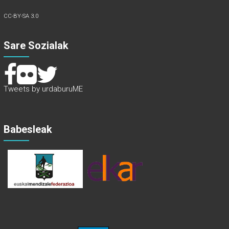
CC-BY-SA 3.0
Sare Sozialak
Tweets by urdaburuME
Babesleak