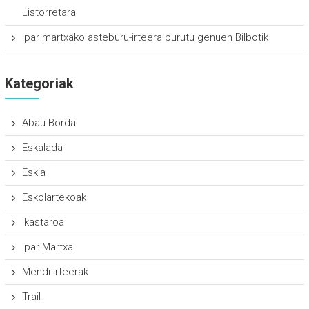
Listorretara
Ipar martxako asteburu-irteera burutu genuen Bilbotik
Kategoriak
Abau Borda
Eskalada
Eskia
Eskolartekoak
Ikastaroa
Ipar Martxa
Mendi Irteerak
Trail