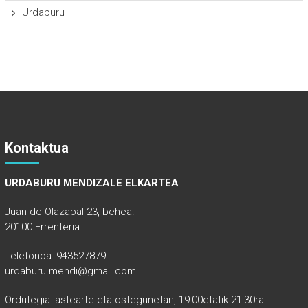
Urdaburu
Kontaktua
URDABURU MENDIZALE ELKARTEA
Juan de Olazabal 23, behea.
20100 Errenteria
Telefonoa: 943527879
urdaburu.mendi@gmail.com
Ordutegia: astearte eta ostegunetan, 19:00etatik 21:30ra