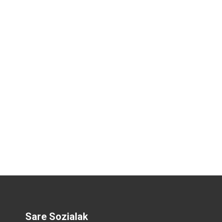
Sare Sozialak