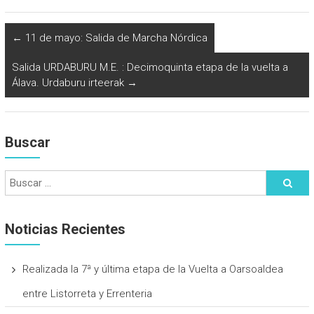
←
11 de mayo: Salida de Marcha Nórdica
Salida URDABURU M.E. : Decimoquinta etapa de la vuelta a
Álava. Urdaburu irteerak
→
Buscar
Noticias Recientes
Realizada la 7ª y última etapa de la Vuelta a Oarsoaldea
entre Listorreta y Errenteria