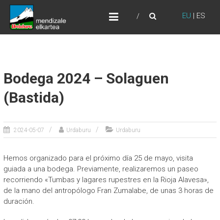
Skip
URDABURU
to
EU
|
ES
Grupo de Montaña
content
Bodega 2024 – Solaguen
(Bastida)
2024-05-07
Urdaburu
Urdaburu
Hemos organizado para el próximo día 25 de mayo, visita
guiada a una bodega. Previamente, realizaremos un paseo
recorriendo «Tumbas y lagares rupestres en la Rioja Alavesa»,
de la mano del antropólogo Fran Zumalabe, de unas 3 horas de
duración.