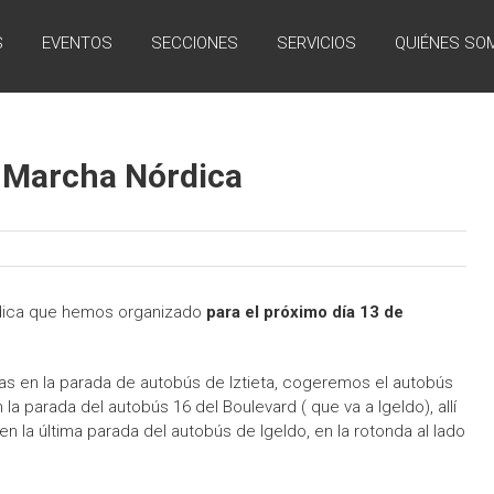
S
EVENTOS
SECCIONES
SERVICIOS
QUIÉNES SO
e Marcha Nórdica
rdica que hemos organizado
para el próximo día 13 de
as en la parada de autobús de Iztieta, cogeremos el autobús
n la parada del autobús 16 del Boulevard ( que va a lgeldo), allí
en la última parada del autobús de Igeldo, en la rotonda al lado