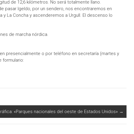
gitud de 12,6 kilómetros. No será totalmente llano.
 pasar Igeldo, por un sendero, nos encontraremos en
a y La Concha y ascenderemos a Urgull. El descenso lo
tones de marcha nórdica.
 bien presencialmente o por teléfono en secretaría (martes y
 formulario:
ráfica: «Parques nacionales del oeste de Estados Unidos»
→