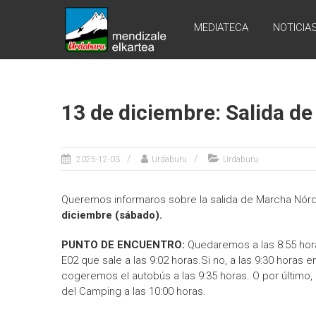
Skip
URDABURU
to
MEDIATECA
NOTICIA
content
Grupo
de
Montaña
13 de diciembre: Salida d
2025-12-03
Urdaburu
Urdaburu
Queremos informaros sobre la salida de Marcha Nó
diciembre (sábado).
PUNTO DE ENCUENTRO:
Quedaremos a las 8:55 hor
E02 que sale a las 9:02 horas.Si no, a las 9:30 horas e
cogeremos el autobús a las 9:35 horas. O por último, 
del Camping a las 10:00 horas.