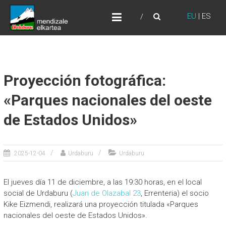
Skip
URDABURU
to
EU
|
ES
Grupo de Montaña
content
Proyección fotográfica:
«Parques nacionales del oeste
de Estados Unidos»
2025-12-04
Urdaburu
Urdaburu
El jueves día 11 de diciembre, a las 19:30 horas, en el local
social de Urdaburu (
Juan de Olazabal 23
, Errenteria) el socio
Kike Eizmendi, realizará una proyección titulada «Parques
nacionales del oeste de Estados Unidos».