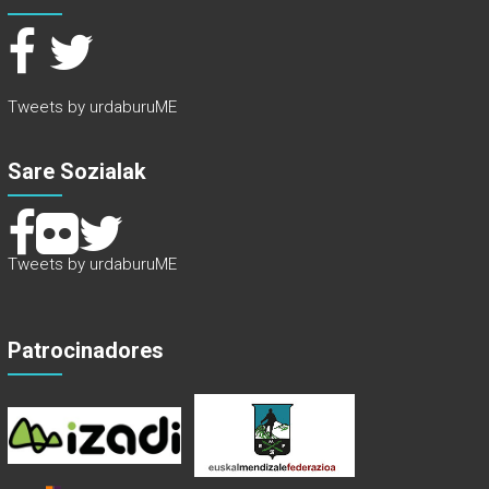
Tweets by urdaburuME
Sare Sozialak
Tweets by urdaburuME
Patrocinadores