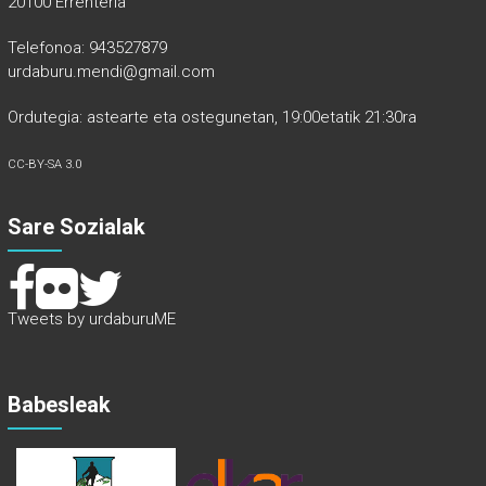
20100 Errenteria
Telefonoa: 943527879
urdaburu.mendi@gmail.com
Ordutegia: astearte eta ostegunetan, 19:00etatik 21:30ra
CC-BY-SA 3.0
Sare Sozialak
Tweets by urdaburuME
Babesleak