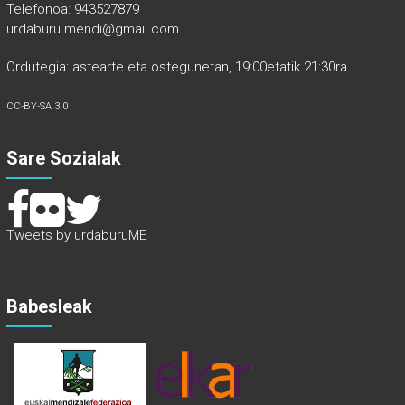
Telefonoa: 943527879
urdaburu.mendi@gmail.com
Ordutegia: astearte eta ostegunetan, 19:00etatik 21:30ra
CC-BY-SA 3.0
Sare Sozialak
Tweets by urdaburuME
Babesleak