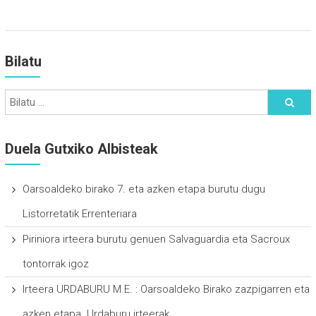
Bilatu
Duela Gutxiko Albisteak
Oarsoaldeko birako 7. eta azken etapa burutu dugu
Listorretatik Errenteriara
Piriniora irteera burutu genuen Salvaguardia eta Sacroux
tontorrak igoz
Irteera URDABURU M.E. : Oarsoaldeko Birako zazpigarren eta
azken etapa. Urdaburu irteerak