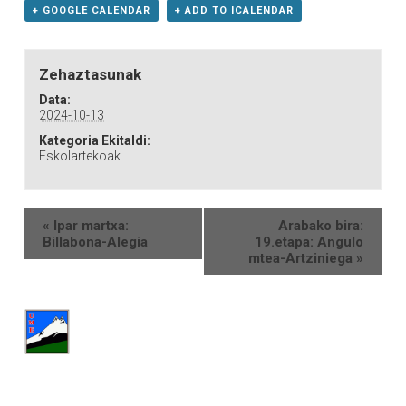
+ GOOGLE CALENDAR
+ ADD TO ICALENDAR
Zehaztasunak
Data:
2024-10-13
Kategoria Ekitaldi:
Eskolartekoak
«
Ipar martxa:
Arabako bira:
Billabona-Alegia
19.etapa: Angulo
mtea-Artziniega
»