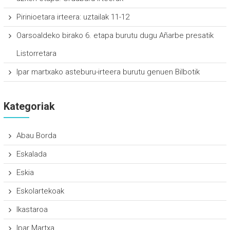
Pirinioetara irteera: uztailak 11-12
Oarsoaldeko birako 6. etapa burutu dugu Añarbe presatik
Listorretara
Ipar martxako asteburu-irteera burutu genuen Bilbotik
Kategoriak
Abau Borda
Eskalada
Eskia
Eskolartekoak
Ikastaroa
Ipar Martxa