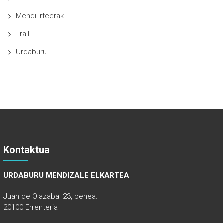
Mendi Irteerak
Trail
Urdaburu
Kontaktua
URDABURU MENDIZALE ELKARTEA
Juan de Olazabal 23, behea.
20100 Errenteria