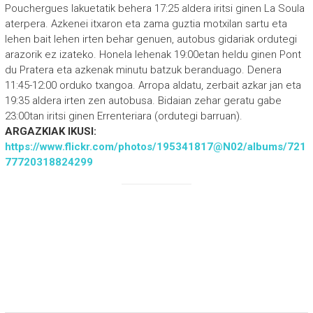
Pouchergues lakuetatik behera 17:25 aldera iritsi ginen La Soula
aterpera. Azkenei itxaron eta zama guztia motxilan sartu eta
lehen bait lehen irten behar genuen, autobus gidariak ordutegi
arazorik ez izateko. Honela lehenak 19:00etan heldu ginen Pont
du Pratera eta azkenak minutu batzuk beranduago. Denera
11:45-12:00 orduko txangoa. Arropa aldatu, zerbait azkar jan eta
19:35 aldera irten zen autobusa. Bidaian zehar geratu gabe
23:00tan iritsi ginen Errenteriara (ordutegi barruan).
ARGAZKIAK IKUSI:
https://www.flickr.com/photos/195341817@N02/albums/721
77720318824299