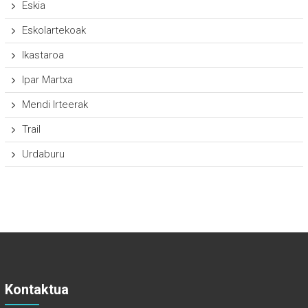
Eskia
Eskolartekoak
Ikastaroa
Ipar Martxa
Mendi Irteerak
Trail
Urdaburu
Kontaktua