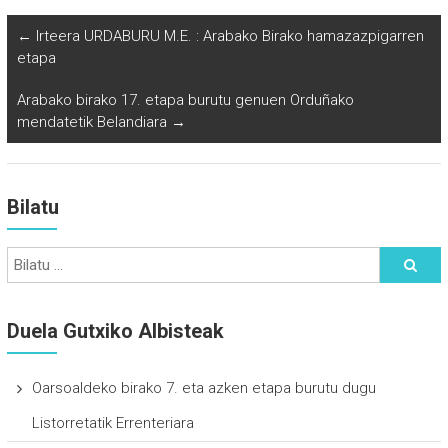
←
Irteera URDABURU M.E. : Arabako Birako hamazazpigarren
etapa
Arabako birako 17. etapa burutu genuen Orduñako
mendatetik Belandiara
→
Bilatu
Duela Gutxiko Albisteak
Oarsoaldeko birako 7. eta azken etapa burutu dugu
Listorretatik Errenteriara