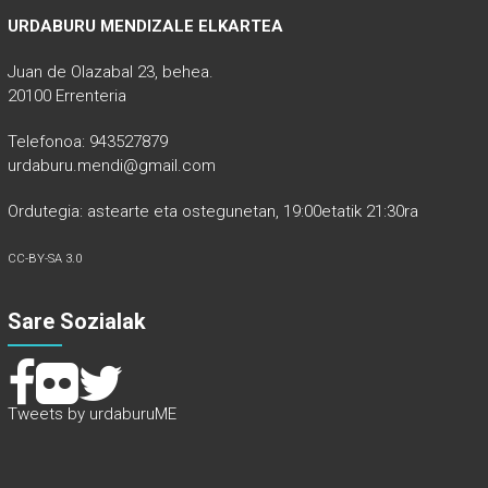
URDABURU MENDIZALE ELKARTEA
Juan de Olazabal 23, behea.
20100 Errenteria
Telefonoa: 943527879
urdaburu.mendi@gmail.com
Ordutegia: astearte eta ostegunetan, 19:00etatik 21:30ra
CC-BY-SA 3.0
Sare Sozialak
Tweets by urdaburuME