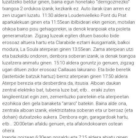
luzatzeko beldur ginen, baina egun honetako “derrigozrrezko”
txangoa 2 ordukoa izanik, kezkarik ez. Auto ilarak izan arren ez
zen izugarri luzatu. 11:30 aldera Loudenvielleko Pont du Prat
aparkalekuan ginen eta 11:55ean ibilbideari ekin genion, motxilan
ohikoa baino pisu gehiagorekin, ia denok kranpoiak eta pioleta
generamatzan. Zigzag luzeak egiten dituen basoko bide
erosoaz altuera hartu eta Clarabide eztarri ikusgarriatik, balkoi
modura, La Soula aterpean ginen 13:55ean. Zama aterpean utzi
eta bazkaldu ondoren, denbora soberan izanik, ia denak txangoa
luzatzera animatu ginen. 15:10 aldera goruntz jo genuen, zigzag
ugari dituen zidor erosoaz Caillauas lakuraino. Eta bide beretik
(lasterbide batzuk hartuz) berriz aterpean ginen 17:50 aldera.
Aterpe berezia eta desberdina da, itsusia. Alboan daukan
zentral elektriko bat, tuberia luze bat, etb… eraiki zuten
langileentzat egin zen, zementuzko paretekin eta aterpeetan
ezohikoa den gela banaketa “arraro” batekin. Baina alde ona,
zentrala alboan izanik, elektrizitatea soberan eta ur beroaz (eta
dohain) dutxatzeko aukera. Denbora egin, garagardoak hartu,
etb… 20:00etan afaldu genuen, eta afalondokoaren ostean
ohera.
Igande goizean 6:30ean gosaldu eta 7:15 aldera abiatu ginen