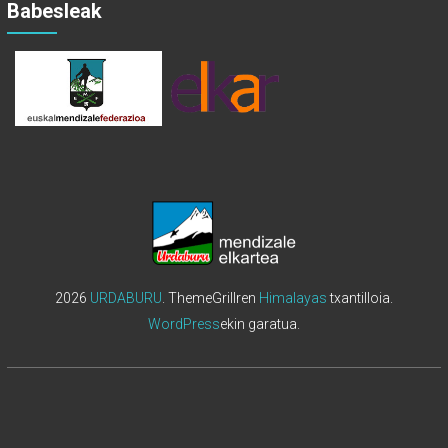
Babesleak
2026
URDABURU
. ThemeGrillren
Himalayas
txantilloia.
WordPress
ekin garatua.