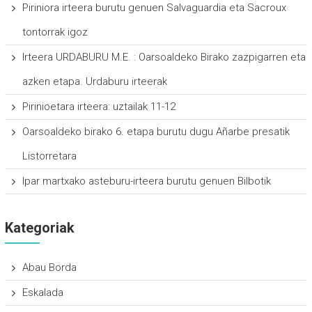
Piriniora irteera burutu genuen Salvaguardia eta Sacroux
tontorrak igoz
Irteera URDABURU M.E. : Oarsoaldeko Birako zazpigarren eta
azken etapa. Urdaburu irteerak
Pirinioetara irteera: uztailak 11-12
Oarsoaldeko birako 6. etapa burutu dugu Añarbe presatik
Listorretara
Ipar martxako asteburu-irteera burutu genuen Bilbotik
Kategoriak
Abau Borda
Eskalada