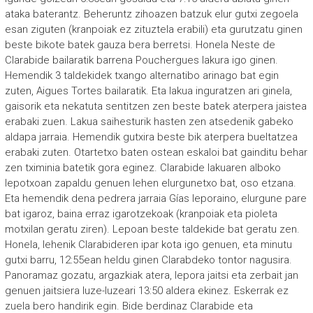
ataka baterantz. Beheruntz zihoazen batzuk elur gutxi zegoela
esan ziguten (kranpoiak ez zituztela erabili) eta gurutzatu ginen
beste bikote batek gauza bera berretsi. Honela Neste de
Clarabide bailaratik barrena Pouchergues lakura igo ginen.
Hemendik 3 taldekidek txango alternatibo arinago bat egin
zuten, Aigues Tortes bailaratik. Eta lakua inguratzen ari ginela,
gaisorik eta nekatuta sentitzen zen beste batek aterpera jaistea
erabaki zuen. Lakua saihesturik hasten zen atsedenik gabeko
aldapa jarraia. Hemendik gutxira beste bik aterpera bueltatzea
erabaki zuten. Otartetxo baten ostean eskaloi bat gainditu behar
zen tximinia batetik gora eginez. Clarabide lakuaren alboko
lepotxoan zapaldu genuen lehen elurgunetxo bat, oso etzana.
Eta hemendik dena pedrera jarraia Gías leporaino, elurgune pare
bat igaroz, baina erraz igarotzekoak (kranpoiak eta pioleta
motxilan geratu ziren). Lepoan beste taldekide bat geratu zen.
Honela, lehenik Clarabideren ipar kota igo genuen, eta minutu
gutxi barru, 12:55ean heldu ginen Clarabdeko tontor nagusira.
Panoramaz gozatu, argazkiak atera, lepora jaitsi eta zerbait jan
genuen jaitsiera luze-luzeari 13:50 aldera ekinez. Eskerrak ez
zuela bero handirik egin. Bide berdinaz Clarabide eta