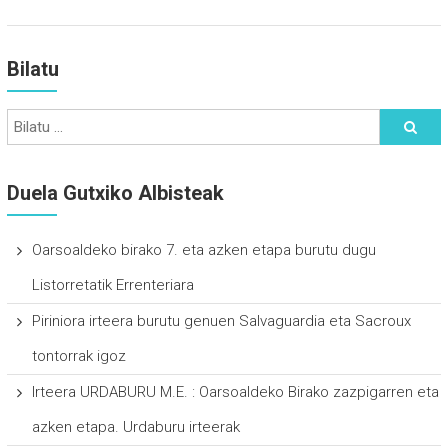
Bilatu
Duela Gutxiko Albisteak
Oarsoaldeko birako 7. eta azken etapa burutu dugu
Listorretatik Errenteriara
Piriniora irteera burutu genuen Salvaguardia eta Sacroux
tontorrak igoz
Irteera URDABURU M.E. : Oarsoaldeko Birako zazpigarren eta
azken etapa. Urdaburu irteerak