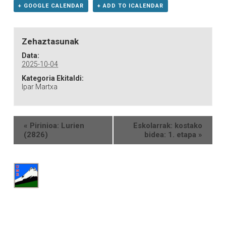
+ GOOGLE CALENDAR
+ ADD TO ICALENDAR
Zehaztasunak
Data:
2025-10-04
Kategoria Ekitaldi:
Ipar Martxa
«
Pirinioa: Lurien
Eskolarrak: kostako
(2826)
bidea: 1. etapa
»