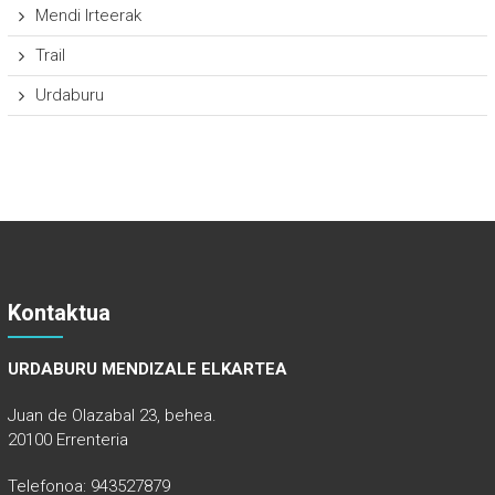
Mendi Irteerak
Trail
Urdaburu
Kontaktua
URDABURU MENDIZALE ELKARTEA
Juan de Olazabal 23, behea.
20100 Errenteria
Telefonoa: 943527879