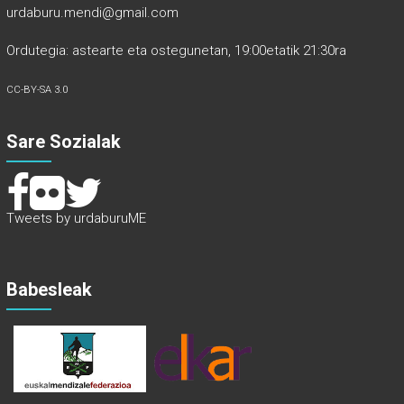
urdaburu.mendi@gmail.com
Ordutegia: astearte eta ostegunetan, 19:00etatik 21:30ra
CC-BY-SA 3.0
Sare Sozialak
Tweets by urdaburuME
Babesleak