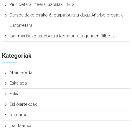
Pirinioetara irteera: uztailak 11-12
Oarsoaldeko birako 6. etapa burutu dugu Añarbe presatik
Listorretara
Ipar martxako asteburu-irteera burutu genuen Bilbotik
Kategoriak
Abau Borda
Eskalada
Eskia
Eskolartekoak
Ikastaroa
Ipar Martxa