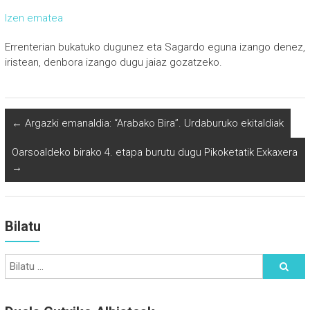
Izen ematea
Errenterian bukatuko dugunez eta Sagardo eguna izango denez,
iristean, denbora izango dugu jaiaz gozatzeko.
←
Argazki emanaldia: “Arabako Bira”. Urdaburuko ekitaldiak
Oarsoaldeko birako 4. etapa burutu dugu Pikoketatik Exkaxera
→
Bilatu