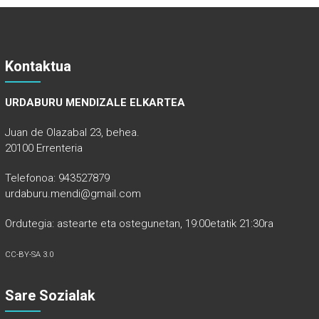
Kontaktua
URDABURU MENDIZALE ELKARTEA
Juan de Olazabal 23, behea.
20100 Errenteria
Telefonoa: 943527879
urdaburu.mendi@gmail.com
Ordutegia: astearte eta ostegunetan, 19:00etatik 21:30ra
CC-BY-SA 3.0
Sare Sozialak