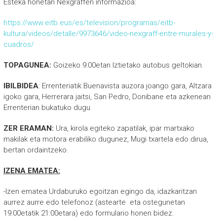
Esteka honetan Nexgraffen informazioa:
https://www.eitb.eus/es/television/programas/eitb-
kultura/videos/detalle/9973646/video-nexgraff-entre-murales-y-
cuadros/
TOPAGUNEA:
Goizeko 9:00etan Iztietako autobus geltokian.
IBILBIDEA
: Errenteriatik Buenavista auzora joango gara, Altzara
igoko gara, Herrerara jaitsi, San Pedro, Donibane eta azkenean
Errenterian bukatuko dugu.
ZER ERAMAN:
Ura, kirola egiteko zapatilak, ipar martxako
makilak eta motora erabiliko dugunez, Mugi txartela edo dirua,
bertan ordaintzeko.
IZENA EMATEA:
-Izen ematea Urdaburuko egoitzan egingo da, idazkaritzan
aurrez aurre edo telefonoz (astearte eta ostegunetan
19:00etatik 21:00etara) edo formulario honen bidez.