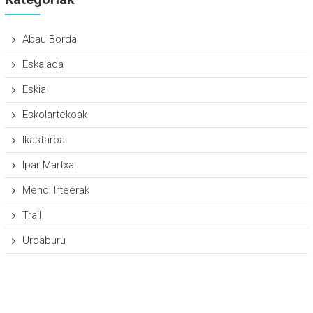
Abau Borda
Eskalada
Eskia
Eskolartekoak
Ikastaroa
Ipar Martxa
Mendi Irteerak
Trail
Urdaburu