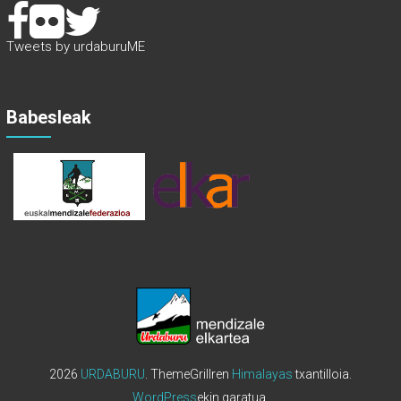
Tweets by urdaburuME
Babesleak
2026
URDABURU
. ThemeGrillren
Himalayas
txantilloia.
WordPress
ekin garatua.