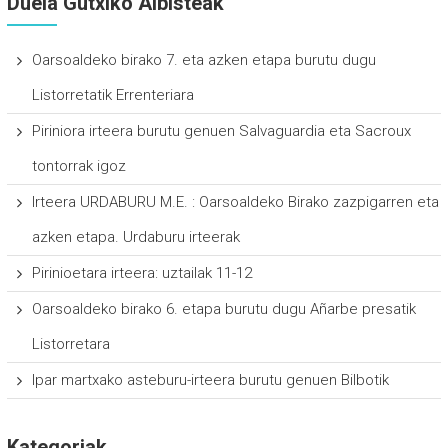
Duela Gutxiko Albisteak
Oarsoaldeko birako 7. eta azken etapa burutu dugu
Listorretatik Errenteriara
Piriniora irteera burutu genuen Salvaguardia eta Sacroux
tontorrak igoz
Irteera URDABURU M.E. : Oarsoaldeko Birako zazpigarren eta
azken etapa. Urdaburu irteerak
Pirinioetara irteera: uztailak 11-12
Oarsoaldeko birako 6. etapa burutu dugu Añarbe presatik
Listorretara
Ipar martxako asteburu-irteera burutu genuen Bilbotik
Kategoriak