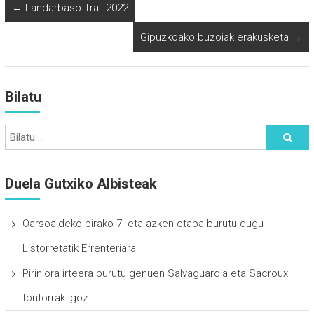
←
Landarbaso Trail 2022
Gipuzkoako buzoiak erakusketa
→
Bilatu
Duela Gutxiko Albisteak
Oarsoaldeko birako 7. eta azken etapa burutu dugu
Listorretatik Errenteriara
Piriniora irteera burutu genuen Salvaguardia eta Sacroux
tontorrak igoz