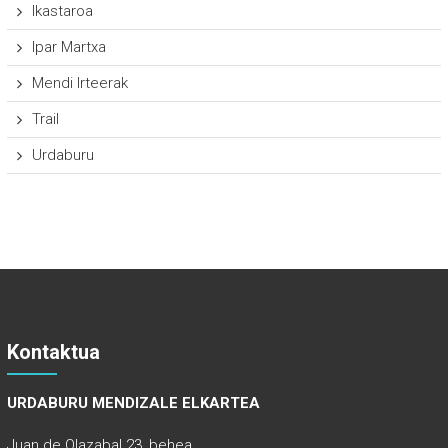
Ikastaroa
Ipar Martxa
Mendi Irteerak
Trail
Urdaburu
Kontaktua
URDABURU MENDIZALE ELKARTEA
Juan de Olazabal 23, behea.