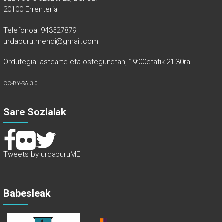
20100 Errenteria
Telefonoa: 943527879
urdaburu.mendi@gmail.com
Ordutegia: astearte eta ostegunetan, 19:00etatik 21:30ra
CC-BY-SA 3.0
Sare Sozialak
Tweets by urdaburuME
Babesleak