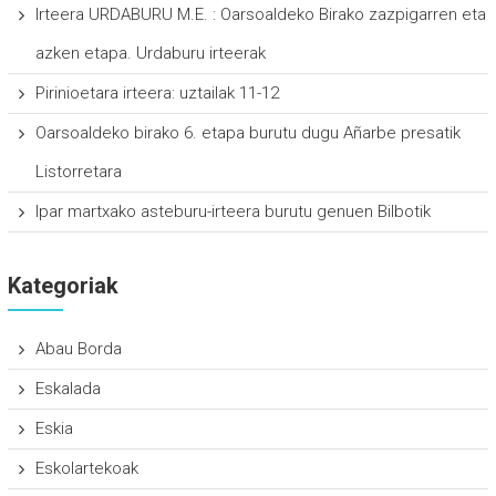
Irteera URDABURU M.E. : Oarsoaldeko Birako zazpigarren eta
azken etapa. Urdaburu irteerak
Pirinioetara irteera: uztailak 11-12
Oarsoaldeko birako 6. etapa burutu dugu Añarbe presatik
Listorretara
Ipar martxako asteburu-irteera burutu genuen Bilbotik
Kategoriak
Abau Borda
Eskalada
Eskia
Eskolartekoak