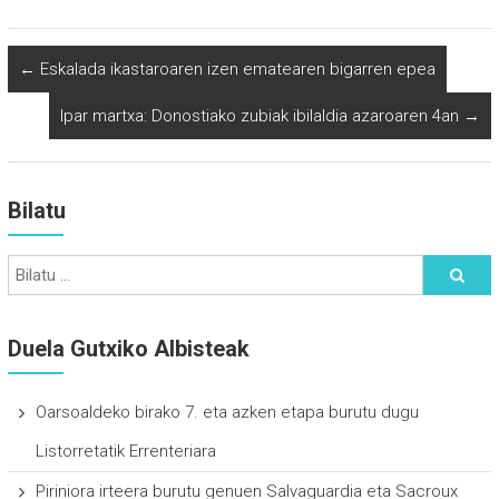
←
Eskalada ikastaroaren izen ematearen bigarren epea
Ipar martxa: Donostiako zubiak ibilaldia azaroaren 4an
→
Bilatu
Duela Gutxiko Albisteak
Oarsoaldeko birako 7. eta azken etapa burutu dugu
Listorretatik Errenteriara
Piriniora irteera burutu genuen Salvaguardia eta Sacroux