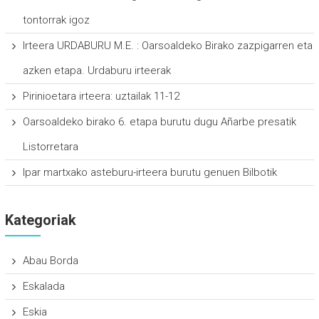
tontorrak igoz
Irteera URDABURU M.E. : Oarsoaldeko Birako zazpigarren eta
azken etapa. Urdaburu irteerak
Pirinioetara irteera: uztailak 11-12
Oarsoaldeko birako 6. etapa burutu dugu Añarbe presatik
Listorretara
Ipar martxako asteburu-irteera burutu genuen Bilbotik
Kategoriak
Abau Borda
Eskalada
Eskia