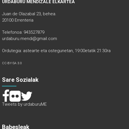
URDABURU MENDIZALE ELKARTEA
Juan de Olazabal 23, behea.
20100 Errenteria
Telefonoa: 943527879
urdaburu.mendi@gmail.com
Ordutegia: astearte eta ostegunetan, 19:00etatik 21:30ra
CC-BY-SA 3.0
Sare Sozialak
Tweets by urdaburuME
Babesleak