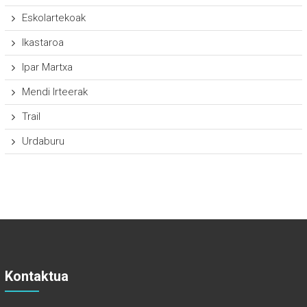
Eskolartekoak
Ikastaroa
Ipar Martxa
Mendi Irteerak
Trail
Urdaburu
Kontaktua