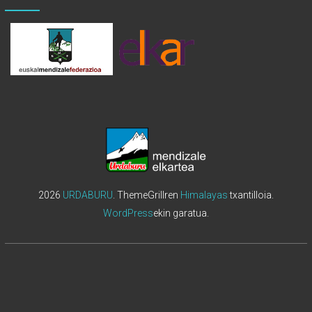
2026
URDABURU
. ThemeGrillren
Himalayas
txantilloia.
WordPress
ekin garatua.