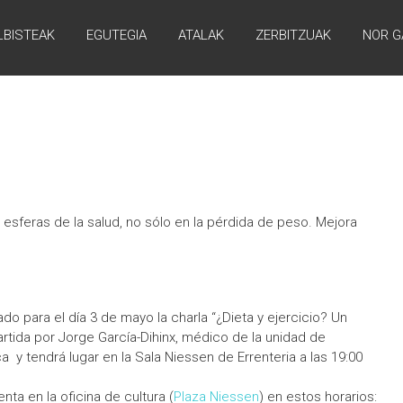
LBISTEAK
EGUTEGIA
ATALAK
ZERBITZUAK
NOR G
 esferas de la salud, no sólo en la pérdida de peso. Mejora
do para el día 3 de mayo la charla “¿Dieta y ejercicio? Un
rtida por Jorge García-Dihinx, médico de la unidad de
a y tendrá lugar en la Sala Niessen de Errenteria a las 19:00
nta en la oficina de cultura (
Plaza Niessen
) en estos horarios: