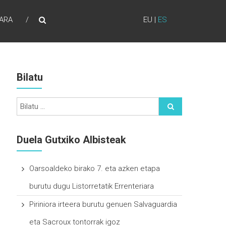
ARA
EU
|
ES
Bilatu
Duela Gutxiko Albisteak
Oarsoaldeko birako 7. eta azken etapa
burutu dugu Listorretatik Errenteriara
Piriniora irteera burutu genuen Salvaguardia
eta Sacroux tontorrak igoz