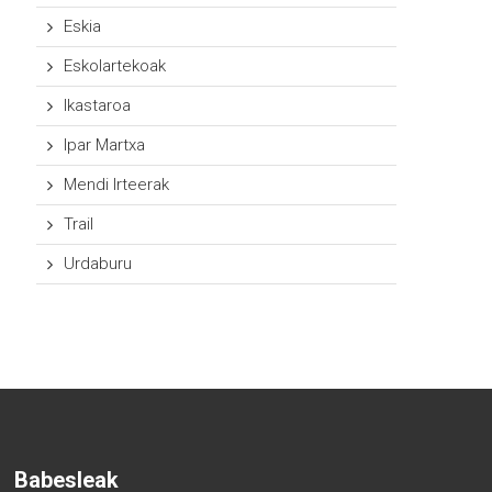
Eskia
Eskolartekoak
Ikastaroa
Ipar Martxa
Mendi Irteerak
Trail
Urdaburu
Babesleak