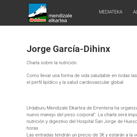
Skip
URDABURU
to
MEDIATEKA
A
content
Grupo
de
Montaña
Jorge García-Dihinx
Charla sobre la nutrición.
Como llevar una forma de vida saludable en todas las
el perfil lipídico y la salud cardiovascular global.
Urdaburu Mendizale Elkartea de Errenteria ha organiza
nuevo manejo del peso corporal”. La charla será impa
nutrición y digestivo del Hospital San Jorge de Huesc
horas.
Las entradas tendrán un precio de 3€ y estarán a la ve