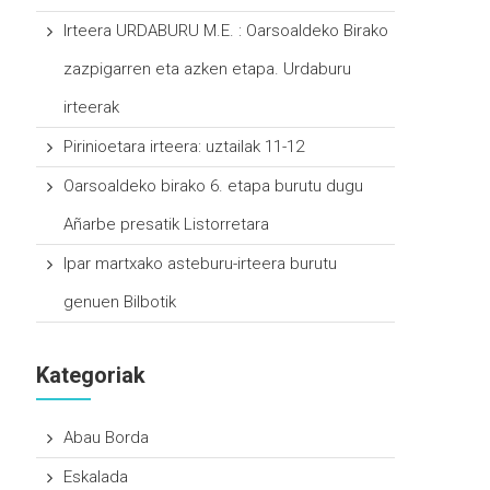
Irteera URDABURU M.E. : Oarsoaldeko Birako
zazpigarren eta azken etapa. Urdaburu
irteerak
Pirinioetara irteera: uztailak 11-12
Oarsoaldeko birako 6. etapa burutu dugu
Añarbe presatik Listorretara
Ipar martxako asteburu-irteera burutu
genuen Bilbotik
Kategoriak
Abau Borda
Eskalada