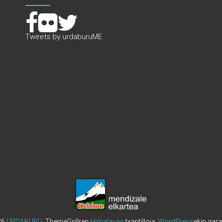
Tweets by urdaburuME
26
URDABURU
. ThemeGrillren
Himalayas
txantilloia.
WordPress
ekin gara