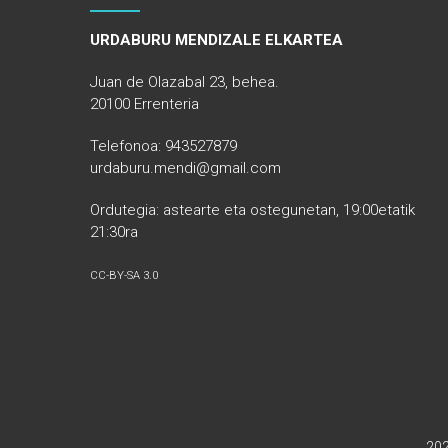
URDABURU MENDIZALE ELKARTEA
Juan de Olazabal 23, behea.
20100 Errenteria
Telefonoa: 943527879
urdaburu.mendi@gmail.com
Ordutegia: astearte eta ostegunetan, 19:00etatik
21:30ra
CC-BY-SA 3.0
20