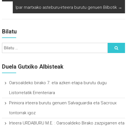
Ipar martxako asteburu-irteera burutu genuen Bilbotik
→
Bilatu
Duela Gutxiko Albisteak
Oarsoaldeko birako 7. eta azken etapa burutu dugu
Listorretatik Errenteriara
Piriniora irteera burutu genuen Salvaguardia eta Sacroux
tontorrak igoz
Irteera URDABURU M.E. : Oarsoaldeko Birako zazpigarren eta