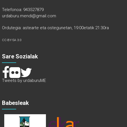
Telefonoa: 943527879
urdaburu.mendi@gmail.com
Ordutegia: astearte eta ostegunetan, 19:00etatik 21:30ra
CC-BY-SA 3.0
Sare Sozialak
Tweets by urdaburuME
Babesleak