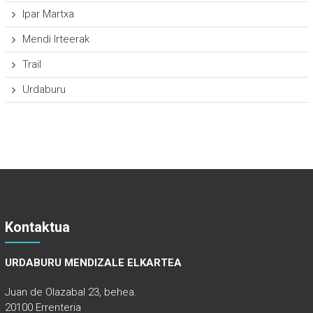
Ipar Martxa
Mendi Irteerak
Trail
Urdaburu
Kontaktua
URDABURU MENDIZALE ELKARTEA
Juan de Olazabal 23, behea.
20100 Errenteria