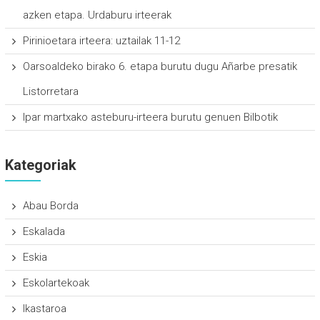
azken etapa. Urdaburu irteerak
Pirinioetara irteera: uztailak 11-12
Oarsoaldeko birako 6. etapa burutu dugu Añarbe presatik
Listorretara
Ipar martxako asteburu-irteera burutu genuen Bilbotik
Kategoriak
Abau Borda
Eskalada
Eskia
Eskolartekoak
Ikastaroa