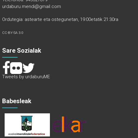
urdaburu.mendi@gmail.com
Ordutegia: astearte eta ostegunetan, 19:00etatik 21:30ra
CC-BY-SA 3.0
Sare Sozialak
Tweets by urdaburuME
Babesleak