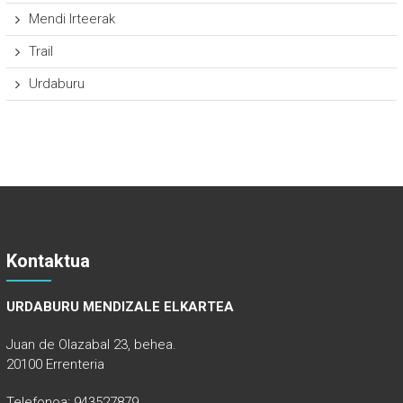
Mendi Irteerak
Trail
Urdaburu
Kontaktua
URDABURU MENDIZALE ELKARTEA
Juan de Olazabal 23, behea.
20100 Errenteria
Telefonoa: 943527879